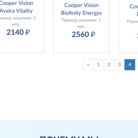
Cooper Vision
Cooper Vision
Coo
Avaira Vitality
Biofinity Energys
ериод ношения: 2
Период ношения: 1
Пери
нед.
мес.
2140
₽
2560
₽
«
1
2
3
4