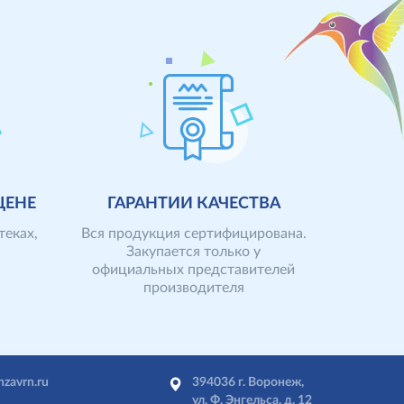
ЦЕНЕ
ГАРАНТИИ КАЧЕСТВА
теках,
Вся продукция сертифицирована.
Закупается только у
официальных представителей
ров
производителя
снизить
имеет все необходимые
ренде и
сертификаты, которые
 и
предоставляются по Вашему
требованию перевозится и
а
nzavrn.ru
394036 г. Воронеж,
хранится с соблюдением
ул. Ф. Энгельса, д. 12