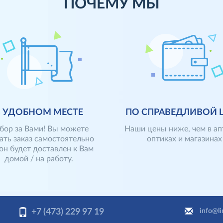
ПОЧЕМУ МЫ
В УДОБНОМ МЕСТЕ
ПО СПРАВЕДЛИВОЙ 
бор за Вами! Вы можете
Наши цены ниже, чем в ап
ать заказ самостоятельно
оптиках и магазинах
он будет доставлен к Вам
Особенности продажи това
домой / на работу.
через интернет позволяют 
получения заявки и
цену за счет экономии на а
ки наличия Ваших линз на
содержании торгового зала
, мы подтверждаем
сокращения количества
ование заказа по
обслуживающего персонал
+7 (473) 229 97 19
info@li
тному телефону. После