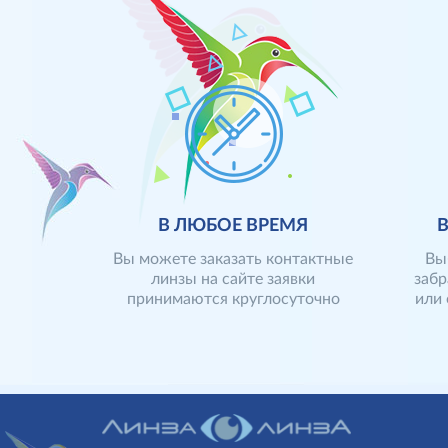
В ЛЮБОЕ ВРЕМЯ
Вы можете заказать контактные
Вы
линзы на сайте заявки
забр
принимаются круглосуточно
или 
Заявки на сайте принимаются
После 
круглосуточно. Отправленные до
провер
14.00 заявки могут быть
складе
доставлены уже на следующий
формир
рабочий день. Также Вы можете
контак
оставить заявку по телефону (473)