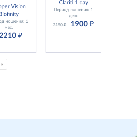
Clariti 1 day
per Vision
Период ношения: 1
Biofinity
день
од ношения: 1
1900
₽
2190
₽
мес.
2210
₽
»