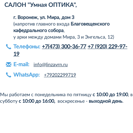
САЛОН "Умная ОПТИКА",
г. Воронеж, ул. Мира, дом 3
(напротив главного входа
Благовещенского
кафедрального собора
,
у арки между домами Мира, 3 и Энгельса, 12)
Телефоны:
+7(473) 300-36-77
+7 (920) 229-97-
19
E-mail:
info@linzavrn.ru
WhatsApp:
+79202299719
Мы работаем с понедельника по пятницу
с 10:00 до 19:00
, в
субботу
с 10:00 до 16:00,
воскресенье -
выходной день
.