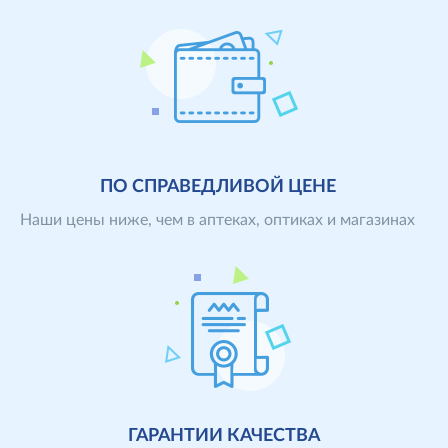
После получения заявки и проверки наличия Ваших
линз на складе, мы подтверждаем формирование
заказа по контактному телефону. После этого заказ
передается в Службу доставки.
ПО СПРАВЕДЛИВОЙ ЦЕНЕ
Наши цены ниже, чем в аптеках, оптиках и магазинах
Особенности продажи товаров через интернет
позволяют снизить цену за счет экономии на аренде и
содержании торгового зала и сокращения количества
обслуживающего персонала
ГАРАНТИИ КАЧЕСТВА